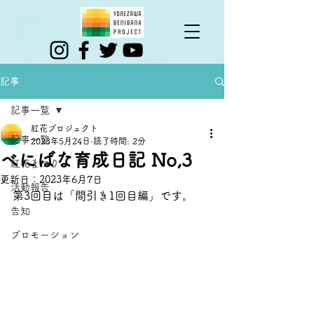
記事
記事一覧
紅花プロジェクト
記事一覧
2023年5月24日
読了時間: 2分
べにばな育成日記 No,3
紅花まつり
更新日：
2023年6月7日
活動報告
第3回目は「間引き1回目編」です。
告知
プロモーション