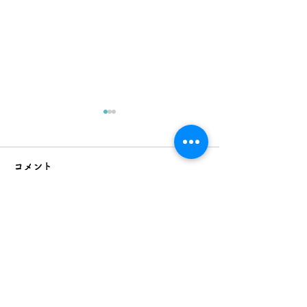
コメント
コメントを追加…
南部小学校で「紅もちづ
松川小学校で紅
くり」の授業を行いまし
サージュ作りを
た。
た。
第12回しんきんこども塾で「紅花染め体験」
を行いました。