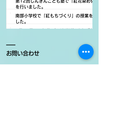
第12回しんきんこども塾で「紅花染め体験」
を行いました。
うございました。
南部小学校で「紅もちづくり」の授業を行いま
活動報告
した。
紅花プロジェクト
7月12日㈰に紅花×山形新幹線×よねざわ紅花小
活動報告
4 日前
読了時間: 1分
町撮影会を開催します。
紅花プロジェクト
紅花プロジェクト
7月27日
読了時間: 1分
7月2日
読了時間: 1分
お問い合わせ
​​最上川源流よねざわ紅花プロジェクト推進協
議会 事務局
〒992-8501
山形県米沢市金池5丁目2-25 米沢市役所3
階 6番窓口
企画調整部 地域振興課内
TEL :
0238-22-5111
FAX :
0238-22-0498
E-mail : chiiki-t@city.yonezawa.lg.jp