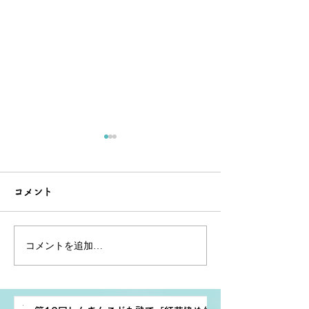
コメント
コメントを追加…
7/13(日)開催の紅花×山形
「紅花×山形新
新幹線×紅花小町撮影会に
小町撮影会」の
ご来場いただきありがと