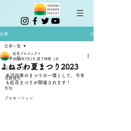
記事
記事一覧
紅花プロジェクト
記事一覧
2023年7月1日
読了時間: 1分
よねざわ夏まつり2023
紅花まつり
米沢四季のまつりの一環として、今年
活動報告
も紅花まつりが開催されます！
告知
プロモーション