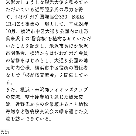
米沢おしょうしな観光大使を務めてい
ただいている近野照彦氏の尽力を得
て、ﾗｲｵﾝｽﾞｸﾗﾌﾞ国際協会330－B地区
1R-1Zの事業の一環として、平成24年
10月、横浜市中区大通り公園内に山形
県米沢市の“啓翁桜”を植樹させていただ
いたことを記念し、米沢市長ほか米沢
市関係者、横浜からはﾗｲｵﾝｽﾞｸﾗﾌﾞ会員
の皆様をはじめとし、大通り公園の地
元町内会様、横浜市中区役所の関係者
などで「啓翁桜交流会」を開催してい
る。
また、横浜・米沢両ライオンズクラブ
の交流、雙十節参加を通じた観光交
流、近野氏からの企業版ふるさと納税
寄贈など啓翁桜交流会の縁を通じた交
流を紡いできている。
告知