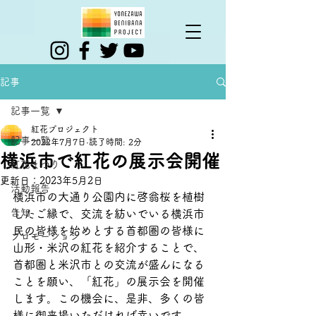
記事
記事一覧
紅花プロジェクト
記事一覧
2022年7月7日
読了時間: 2分
横浜市で紅花の展示会開催
紅花まつり
更新日：
2023年5月2日
活動報告
横浜市の大通り公園内に啓翁桜を植樹
告知
したご縁で、交流を紡いでいる横浜市
民の皆様を始めとする首都圏の皆様に
プロモーション
山形・米沢の紅花を紹介することで、
首都圏と米沢市との交流が盛んになる
ことを願い、「紅花」の展示会を開催
します。この機会に、是非、多くの皆
様に御来場いただければ幸いです。