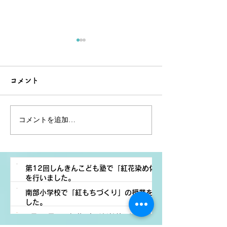
コメント
コメントを追加…
7/13(日)開催の紅花×山形
「紅花×山形新
新幹線×紅花小町撮影会に
小町撮影会」の
ご来場いただきありがと
第12回しんきんこども塾で「紅花染め体験」
を行いました。
うございました。
南部小学校で「紅もちづくり」の授業を行いま
活動報告
した。
紅花プロジェクト
7月12日㈰に紅花×山形新幹線×よねざわ紅花小
活動報告
2 日前
読了時間: 1分
町撮影会を開催します。