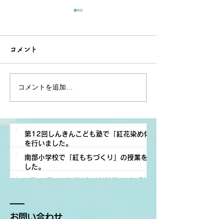
コメント
コメントを追加…
南部小学校で「紅もちづ
7月12日㈰に紅
くり」の授業を行いまし
幹線×よねざわ
た。
影会を開催しま
第12回しんきんこども塾で「紅花染め体験」
を行いました。
南部小学校で「紅もちづくり」の授業を行いま
活動報告
した。
紅花プロジェクト
7月12日㈰に紅花×山形新幹線×よねざわ紅花小
活動報告
4 日前
読了時間: 1分
町撮影会を開催します。
紅花プロジェクト
紅花プロジェクト
7月27日
読了時間: 1分
7月2日
読了時間: 1分
お問い合わせ