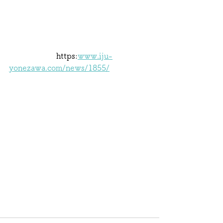
                   https:
www.iju-
yonezawa.com/news/1855/