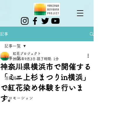
記事
記事一覧
紅花プロジェクト
記事一覧
2025年9月3日
読了時間: 1分
神奈川県横浜市で開催する
紅花まつり
「ミニ上杉まつりin横浜」
活動報告
で紅花染め体験を行いま
告知
す。
プロモーション