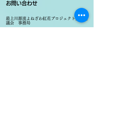
7月2日
読了時間: 1分
お問い合わせ
​​最上川源流よねざわ紅花プロジェクト推進協
議会 事務局
〒992-8501
山形県米沢市金池5丁目2-25 米沢市役所3
階 6番窓口
企画調整部 地域振興課内
TEL :
0238-22-5111
FAX :
0238-22-0498
E-mail : chiiki-t@city.yonezawa.lg.jp
お名前
メールアドレス