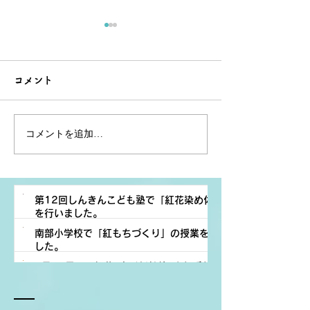
コメント
コメントを追加…
今年も最上川源流よねざ
「米沢に咲く、
わ紅花まつりを開催しま
観光物産市in横
す。7.1(火)～7.31(木)
のイベントを行
第12回しんきんこども塾で「紅花染め体験」
を行いました。
（6月24日、2
南部小学校で「紅もちづくり」の授業を行いま
活動報告
した。
紅花プロジェクト
7月12日㈰に紅花×山形新幹線×よねざわ紅花小
活動報告
20 時間前
読了時間: 1分
町撮影会を開催します。
紅花プロジェクト
紅花プロジェクト
7月27日
読了時間: 1分