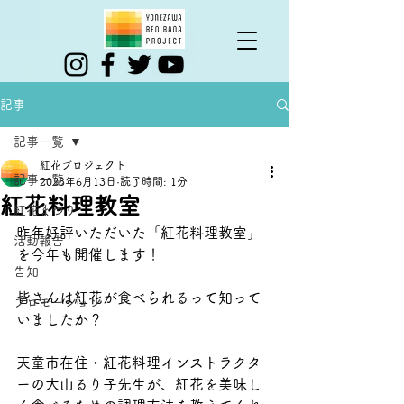
記事
記事一覧
紅花プロジェクト
記事一覧
2023年6月13日
読了時間: 1分
紅花料理教室
紅花まつり
昨年好評いただいた「紅花料理教室」
活動報告
を今年も開催します！
告知
皆さんは紅花が食べられるって知って
プロモーション
いましたか？
天童市在住・紅花料理インストラクタ
ーの大山るり子先生が、紅花を美味し