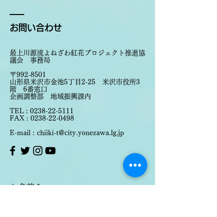
町撮影会を開催します。
紅花プロジェクト
紅花プロジェクト
7月27日
読了時間: 1分
7月2日
読了時間: 1分
お問い合わせ
​​最上川源流よねざわ紅花プロジェクト推進協
議会 事務局
〒992-8501
山形県米沢市金池5丁目2-25 米沢市役所3
階 6番窓口
企画調整部 地域振興課内
TEL :
0238-22-5111
FAX :
0238-22-0498
E-mail : chiiki-t@city.yonezawa.lg.jp
お名前