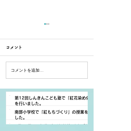
コメント
コメントを追加…
南部小学校で「紅もちづ
松川小学校で紅
くり」の授業を行いまし
サージュ作りを
た。
た。
第12回しんきんこども塾で「紅花染め体験」
を行いました。
南部小学校で「紅もちづくり」の授業を行いま
活動報告
した。
紅花プロジェクト
7月12日㈰に紅花×山形新幹線×よねざわ紅花小
活動報告
3 日前
読了時間: 1分