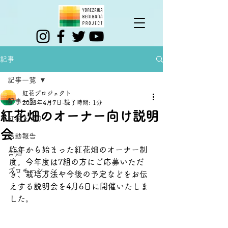
記事
記事一覧
紅花プロジェクト
記事一覧
2023年4月7日
読了時間: 1分
紅花畑のオーナー向け説明
紅花まつり
会
活動報告
昨年から始まった紅花畑のオーナー制
告知
度。今年度は7組の方にご応募いただ
プロモーション
き、栽培方法や今後の予定などをお伝
えする説明会を4月6日に開催いたしま
した。