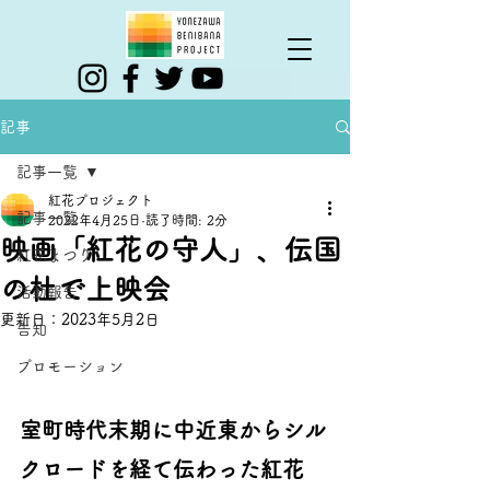
記事
記事一覧
紅花プロジェクト
記事一覧
2022年4月25日
読了時間: 2分
映画「紅花の守人」、伝国
紅花まつり
の杜で上映会
活動報告
更新日：
2023年5月2日
告知
プロモーション
室町時代末期に中近東からシル
クロードを経て伝わった紅花