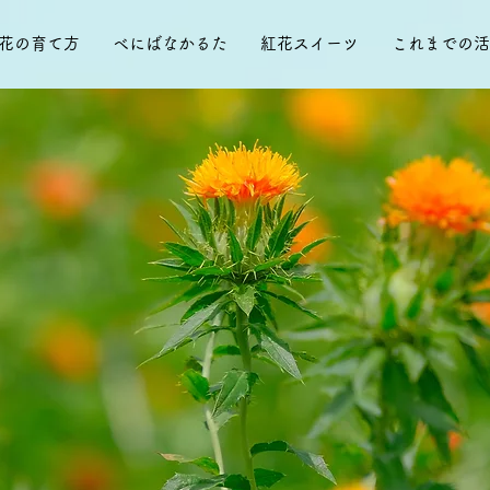
花の育て方
べにばなかるた
紅花スイーツ
これまでの活