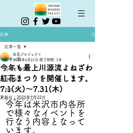
記事
記事一覧
紅花プロジェクト
記事一覧
2025年6月21日
読了時間: 1分
今年も最上川源流よねざわ
紅花まつり
紅花まつりを開催します。
活動報告
7.1(火)～7.31(木)
告知
更新日：
2025年7月22日
プロモーション
今年は米沢市内各所
で様々なイベントを
行なう内容となって
います。