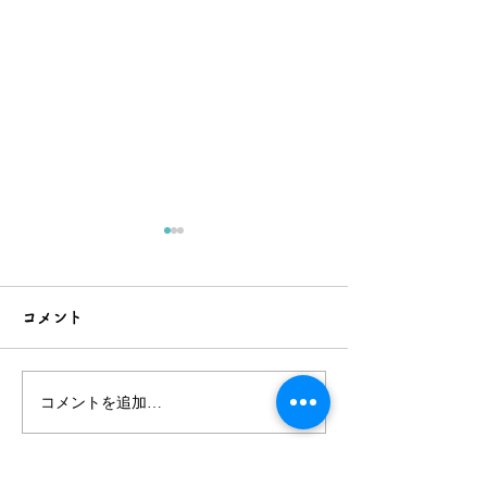
コメント
コメントを追加…
7/13(日)開催の紅花×山形
「紅花×山形新
新幹線×紅花小町撮影会に
小町撮影会」の