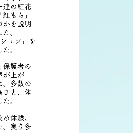
一連の紅花
「紅もち」
のかを説明
した。
ーション」を
した。
と保護者の
声が上が
は、多数の
高さと、体
した。
染め体験。
た、実り多