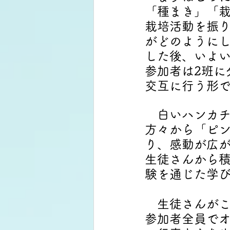
「種まき」「
栽培活動を振
がどのように
した後、いよ
参加者は2班に
交互に行う形
　白いハンカ
方々から「ピ
り、感動が広
生徒さんから
験を通じた学
　生徒さんが
参加者全員で