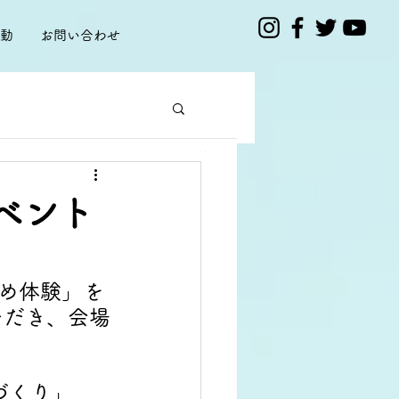
動
お問い合わせ
7月12日㈰に紅花×山形新幹線×よねざわ紅花
小町撮影会を開催します。
紅花プロジェクト
ベント
7月2日
読了時間: 1分
染め体験」を
ただき、会場
づくり」