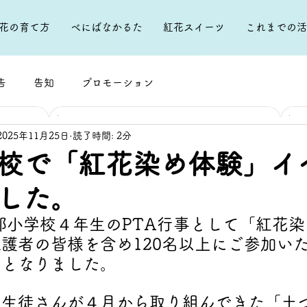
花の育て方
べにばなかるた
紅花スイーツ
これまでの活
告
告知
プロモーション
め体験」
南部小学校で「紅もちづくり」の授業を行い
ました。
2025年11月25日
読了時間: 2分
校で「紅花染め体験」イ
活動報告
紅花プロジェクト
した。
7月27日
読了時間: 1分
南部小学校４年生のPTA行事として「紅花
護者の皆様を含め120名以上にご参加い
いとなりました。
に生徒さんが４月から取り組んできた「土