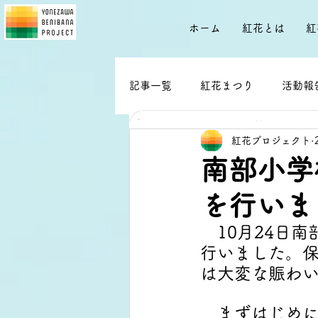
ホーム
紅花とは
紅
記事一覧
紅花まつり
活動報
第12回しんきんこども塾で「紅花染
を行いました。
紅花プロジェクト
南部小学
活動報告
紅花プロジェクト
を行いま
3 日前
読了時間: 1分
　10月24日
行いました。保
は大変な賑わ
　まずはじめ