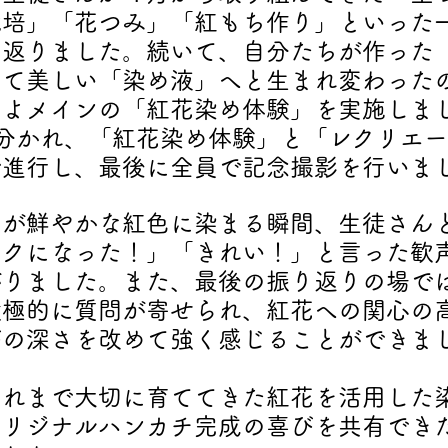
栽培」「花つみ」「紅もち作り」といった
り返りました。続いて、自分たちが作った
して美しい「染め液」へと生まれ変わった
いよメインの「紅花染め体験」を実施しま
分かれ、「紅花染め体験」と「レクリエ
で進行し、最後に全員で記念撮影を行いま
チが鮮やかな紅色に染まる瞬間、生徒さん
ンクになった！」「きれい！」と言った歓
がりました。また、最後の振り返りの場で
積極的に質問が寄せられ、紅花への関心の
びの深さを改めて強く感じることができま
これまで大切に育ててきた紅花を活用した
オリジナルハンカチ完成の喜びを共有でき